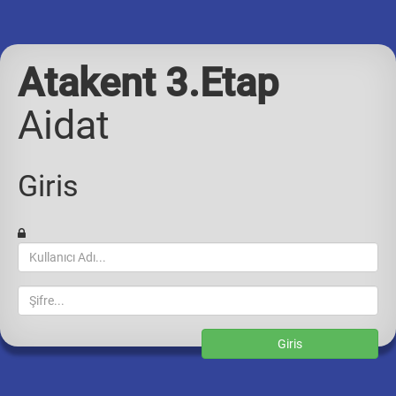
Atakent 3.Etap
Aidat
Giris
Kullanici
Adi
Sifre
Giris